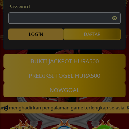
Password
LOGIN
DAFTAR
BUKTI JACKPOT HURA500
PREDIKSI TOGEL HURA500
NOWGOAL
ngalaman game terlengkap se-asia. Kami secara aktif meny