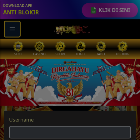
DOWNLOAD APK
KLIK DI SINI
ANTI BLOKIR
SLOT
CASINO
SPORT
TOGEL
TABLE
FISHING
COCK
Username