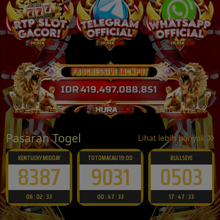
Pasaran Togel
Lihat lebih banyak
TOTOMACAU 19:00
BULLSEYE
CALIFORNIA
9031
0503
6864
00 : 47 : 32
17 : 47 : 32
14 : 17 : 32