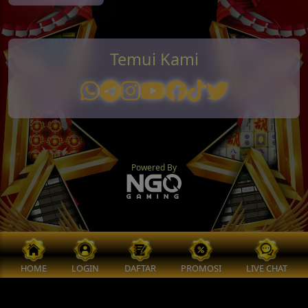
Temui Kami
bp****kg
Telah Berhasil Melakukan Withdraw
Rp 4.909.000,00
Powered By
HOME
LOGIN
DAFTAR
PROMOSI
LIVE CHAT