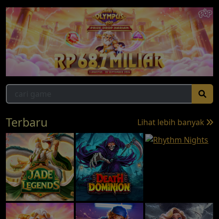
Terbaru
Lihat lebih banyak