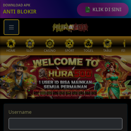
DOWNLOAD APK
KLIK DI SINI
ANTI BLOKIR
SLOT
CASINO
SPORT
TOGEL
TABLE
FISHING
COCK
Username