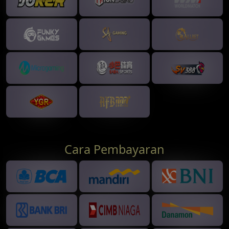
Cara Pembayaran