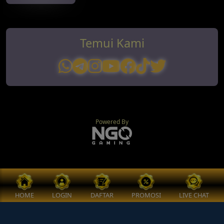
Temui Kami
sb****jd
Telah Berhasil Melakukan Withdraw
Rp 3.413.000,00
Powered By
HOME
LOGIN
DAFTAR
PROMOSI
LIVE CHAT