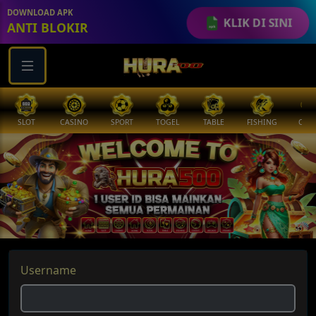
DOWNLOAD APK
KLIK DI SINI
ANTI BLOKIR
SLOT
CASINO
SPORT
TOGEL
TABLE
FISHING
COCK
Username