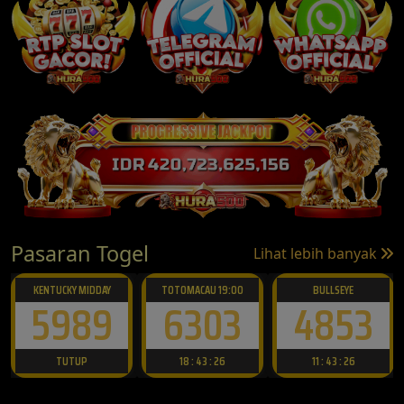
Pasaran Togel
Lihat lebih banyak
TOTOMACAU 19:00
BULLSEYE
CALIFORNIA
6303
4853
1417
18 : 43 : 25
11 : 43 : 25
08 : 13 : 25