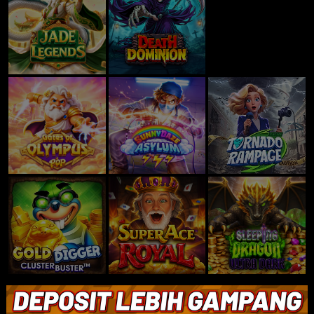
Populer
Lihat lebih banyak