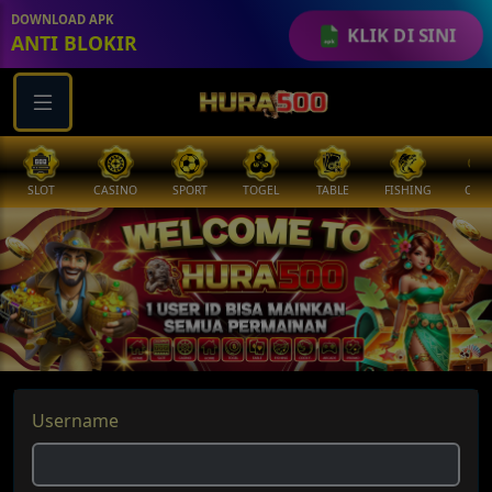
DOWNLOAD APK
KLIK DI SINI
ANTI BLOKIR
SLOT
CASINO
SPORT
TOGEL
TABLE
FISHING
COCK
Username