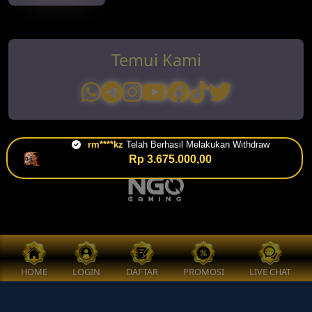
Temui Kami
rm****kz
Telah Berhasil Melakukan Withdraw
Rp 3.675.000,00
Powered By
HOME
LOGIN
DAFTAR
PROMOSI
LIVE CHAT