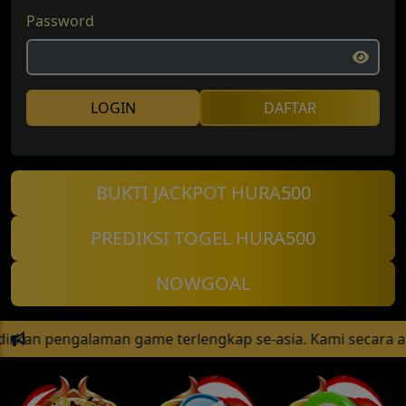
Password
LOGIN
DAFTAR
BUKTI JACKPOT HURA500
PREDIKSI TOGEL HURA500
NOWGOAL
game terlengkap se-asia. Kami secara aktif menyajikan be