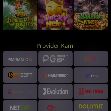
Provider Kami