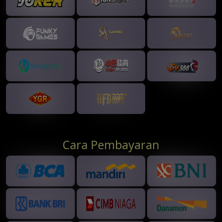
Cara Pembayaran