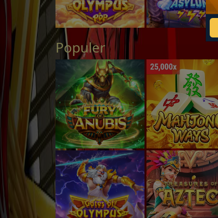
Populer