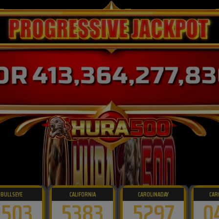
CALIFORNIA
CAROLINADAY
CAROLINAEVE
KENTUC
5383
5297
0435
7