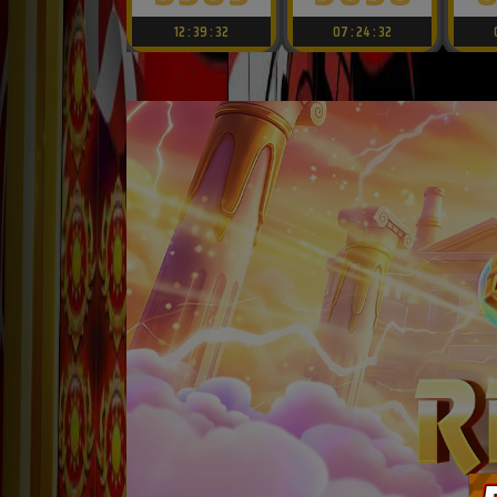
12 : 39 : 28
07 : 24 : 28
00 : 24 : 28