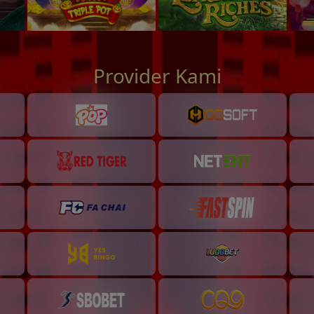
Provider Kami