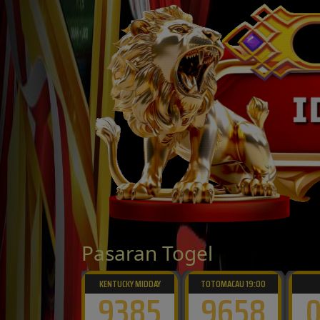
Pasaran Togel
ENTUCKY MIDDAY
TOTOMACAU 19:00
BULLSEYE
9385
9658
0503