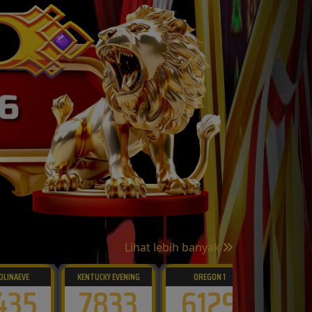
Lihat lebih banyak
KY EVENING
OREGON 1
OREGON 2
OREG
833
6129
6292
34