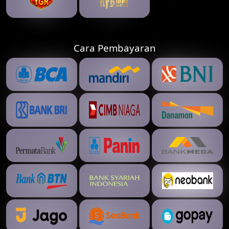
Cara Pembayaran