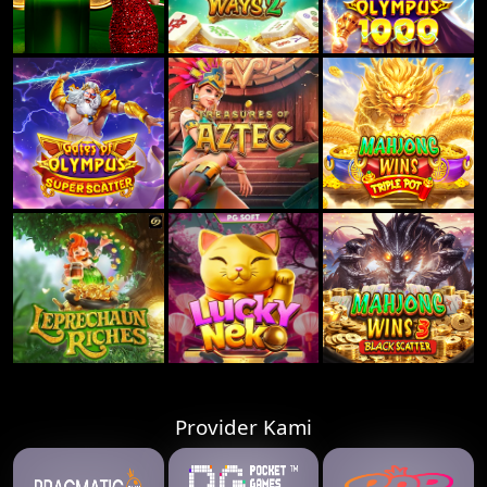
Provider Kami