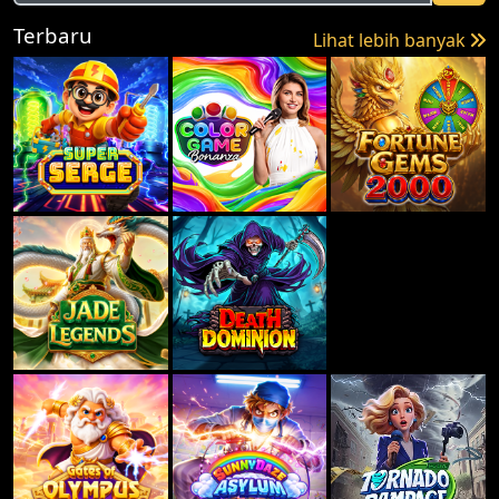
Terbaru
Lihat lebih banyak