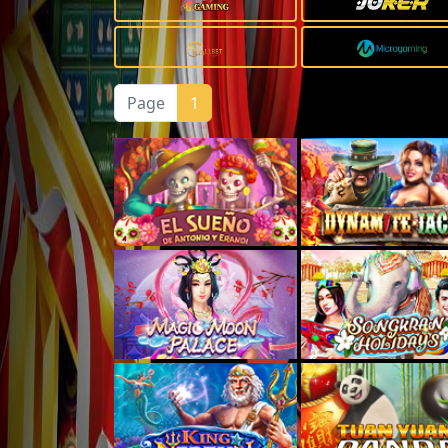
Page
1