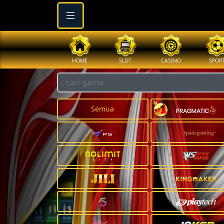
HOME
SLOT
CASINO
SPOR
Semua