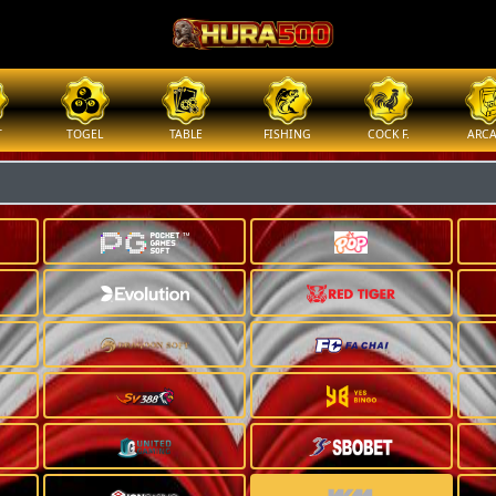
T
TOGEL
TABLE
FISHING
COCK F.
ARC