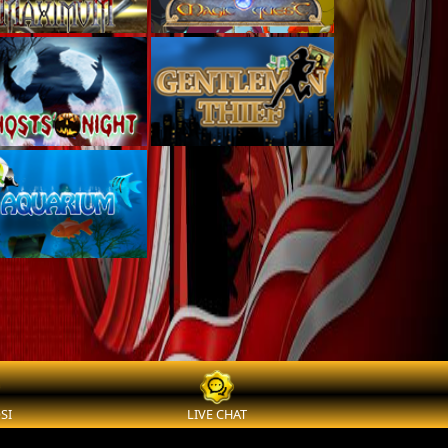
SI
LIVE CHAT