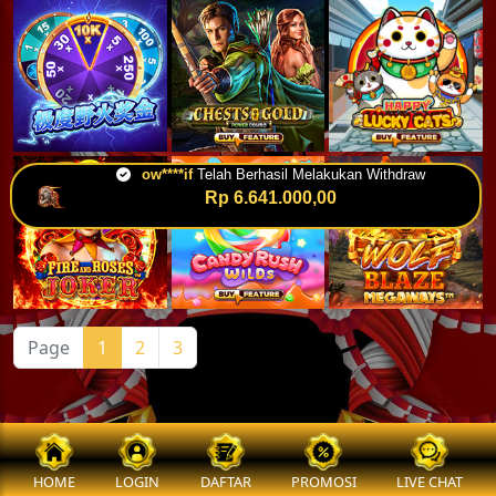
ow****if
Telah Berhasil Melakukan Withdraw
Rp 6.641.000,00
Page
1
2
3
HOME
LOGIN
DAFTAR
PROMOSI
LIVE CHAT