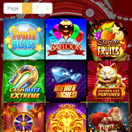
Page
1
2
3