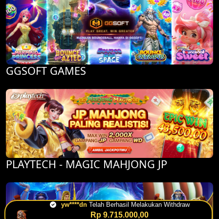
GGSOFT GAMES
PLAYTECH - MAGIC MAHJONG JP
yw****dn
Telah Berhasil Melakukan Withdraw
Rp 9.715.000,00