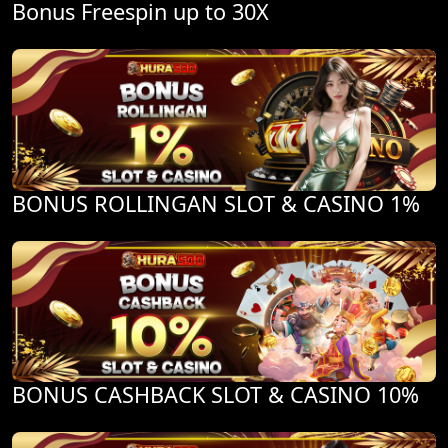
Bonus Freespin up to 30X
BONUS ROLLINGAN SLOT & CASINO 1%
BONUS CASHBACK SLOT & CASINO 10%