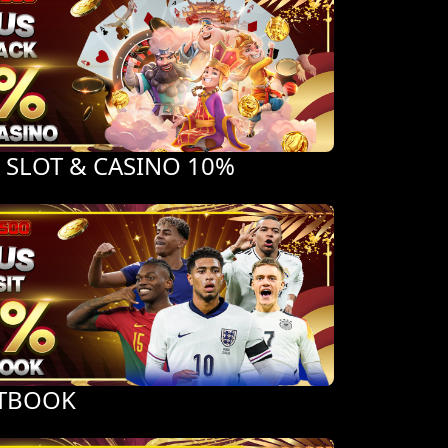
SLOT & CASINO 10%
RTBOOK