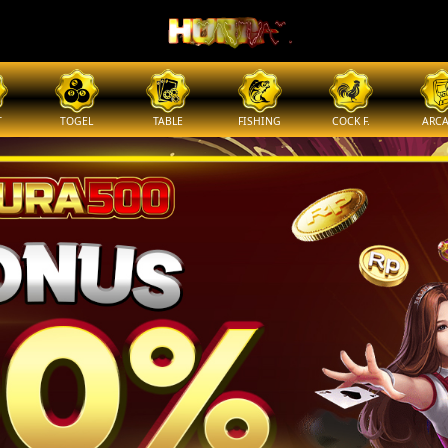
T
TOGEL
TABLE
FISHING
COCK F.
ARC