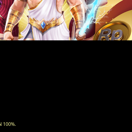
N 100%.