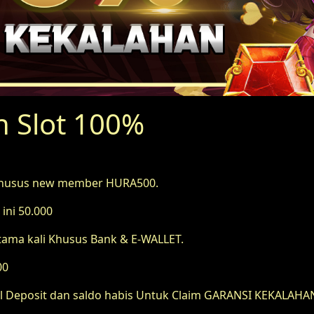
n Slot 100%
khusus new member HURA500.
ini 50.000
tama kali Khusus Bank & E-WALLET.
00
al Deposit dan saldo habis Untuk Claim GARANSI KEKALAHA