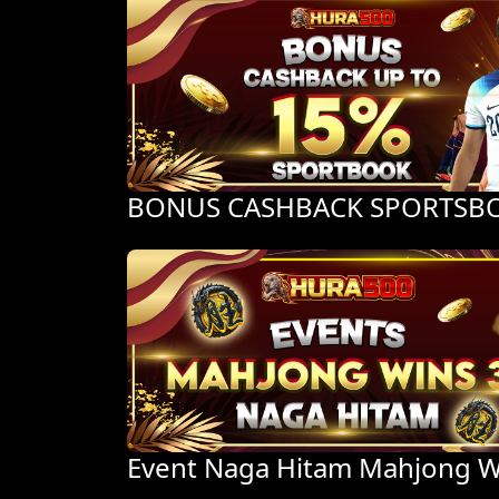
BONUS CASHBACK SPORTSBO
Event Naga Hitam Mahjong W