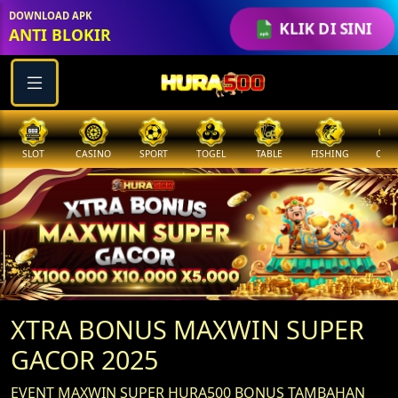
DOWNLOAD APK
KLIK DI SINI
ANTI BLOKIR
SLOT
CASINO
SPORT
TOGEL
TABLE
FISHING
COCK
XTRA BONUS MAXWIN SUPER
GACOR 2025
EVENT MAXWIN SUPER HURA500 BONUS TAMBAHAN