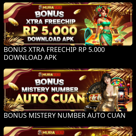
BONUS XTRA FREECHIP RP 5.000
DOWNLOAD APK
BONUS MISTERY NUMBER AUTO CUAN