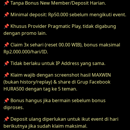
📌 Tanpa Bonus New Member/Deposit Harian.
📌 Minimal deposit: Rp50.000 sebelum mengikuti event.
📌 Khusus Provider Pragmatic Play, tidak digabung
dengan promo lain.
📌 Claim 3x sehari (reset 00.00 WIB), bonus maksimal
Rp2.000.000/hari/ID.
📌 Tidak berlaku untuk IP Address yang sama.
📌 Klaim wajib dengan screenshot hasil MAXWIN
(bukan history/replay) & share di Grup Facebook
HURA500 dengan tag ke 5 teman.
📌 Bonus hangus jika bermain sebelum bonus
diproses.
📌 Deposit ulang diperlukan untuk ikut event di hari
berikutnya jika sudah klaim maksimal.