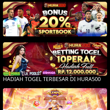
HADIAH TOGEL TERBESAR DI HURA500