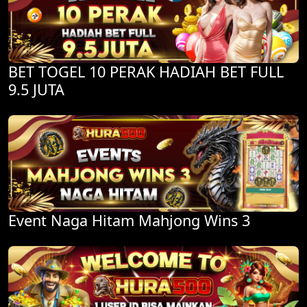
BET TOGEL 10 PERAK HADIAH BET FULL
9.5 JUTA
Event Naga Hitam Mahjong Wins 3