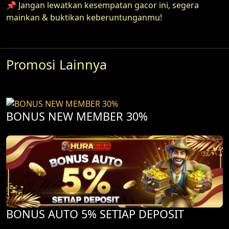
📌 Jangan lewatkan kesempatan gacor ini, segera
mainkan & buktikan keberuntunganmu!
Promosi Lainnya
BONUS NEW MEMBER 30%
BONUS AUTO 5% SETIAP DEPOSIT