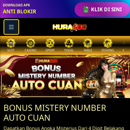
DOWNLOAD APK
KLIK DI SINI
ANTI BLOKIR
SLOT
CASINO
SPORT
TOGEL
TABLE
FISHING
COCK
BONUS MISTERY NUMBER
AUTO CUAN
Dapatkan Bonus Angka Misterius Dari 4 Digit Belakang