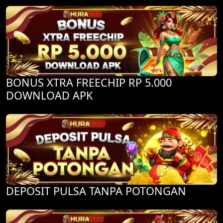
BONUS XTRA FREECHIP RP 5.000
DOWNLOAD APK
DEPOSIT PULSA TANPA POTONGAN