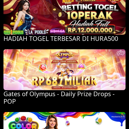
HADIAH TOGEL TERBESAR DI HURA500
Gates of Olympus - Daily Prize Drops -
POP