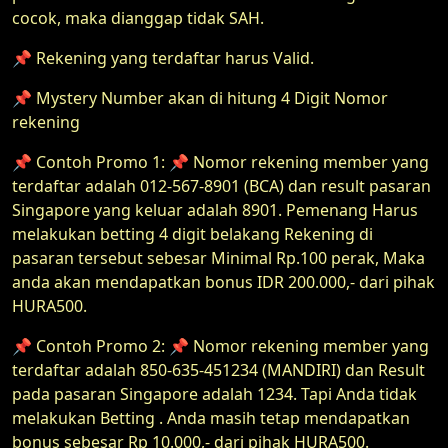
cocok, maka dianggap tidak SAH.
📌 Rekening yang terdaftar harus Valid.
📌 Mystery Number akan di hitung 4 Digit Nomor
rekening
📌 Contoh Promo 1: 📌 Nomor rekening member yang
terdaftar adalah 012-567-8901 (BCA) dan result pasaran
Singapore yang keluar adalah 8901. Pemenang Harus
melakukan betting 4 digit belakang Rekening di
pasaran tersebut sebesar Minimal Rp.100 perak, Maka
anda akan mendapatkan bonus IDR 200.000,- dari pihak
HURA500.
📌 Contoh Promo 2: 📌 Nomor rekening member yang
terdaftar adalah 850-635-451234 (MANDIRI) dan Result
pada pasaran Singapore adalah 1234. Tapi Anda tidak
melakukan Betting . Anda masih tetap mendapatkan
bonus sebesar Rp 10.000,- dari pihak HURA500.