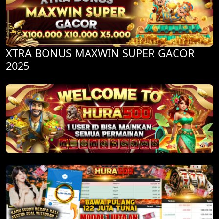
XTRA BONUS MAXWIN SUPER GACOR
2025