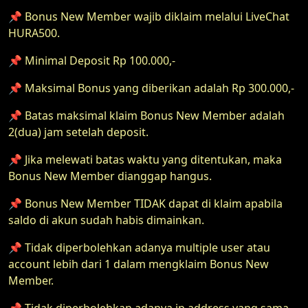
📌 Bonus New Member wajib diklaim melalui LiveChat
HURA500.
📌 Minimal Deposit Rp 100.000,-
📌 Maksimal Bonus yang diberikan adalah Rp 300.000,-
📌 Batas maksimal klaim Bonus New Member adalah
2(dua) jam setelah deposit.
📌 Jika melewati batas waktu yang ditentukan, maka
Bonus New Member dianggap hangus.
📌 Bonus New Member TIDAK dapat di klaim apabila
saldo di akun sudah habis dimainkan.
📌 Tidak diperbolehkan adanya multiple user atau
account lebih dari 1 dalam mengklaim Bonus New
Member.