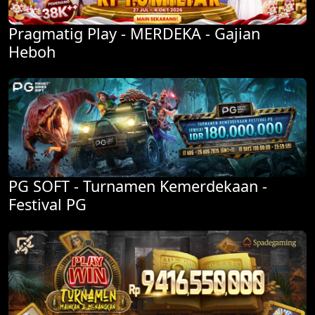
Pragmatig Play - MERDEKA - Gajian
Heboh
PG SOFT - Turnamen Kemerdekaan -
Festival PG