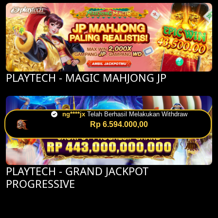
PLAYTECH - MAGIC MAHJONG JP
ng****jx
Telah Berhasil Melakukan Withdraw
Rp 6.594.000,00
PLAYTECH - GRAND JACKPOT
PROGRESSIVE