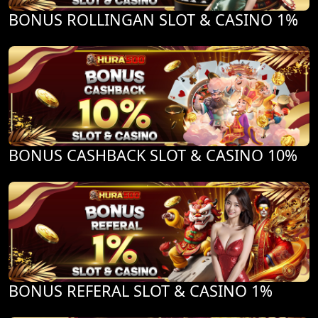
BONUS ROLLINGAN SLOT & CASINO 1%
BONUS CASHBACK SLOT & CASINO 10%
BONUS REFERAL SLOT & CASINO 1%