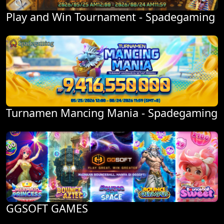
Play and Win Tournament - Spadegaming
Turnamen Mancing Mania - Spadegaming
GGSOFT GAMES