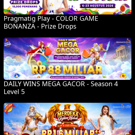
Pragmatig Play - COLOR GAME
BONANZA - Prize Drops
DAILY WINS MEGA GACOR - Season 4
Level 5