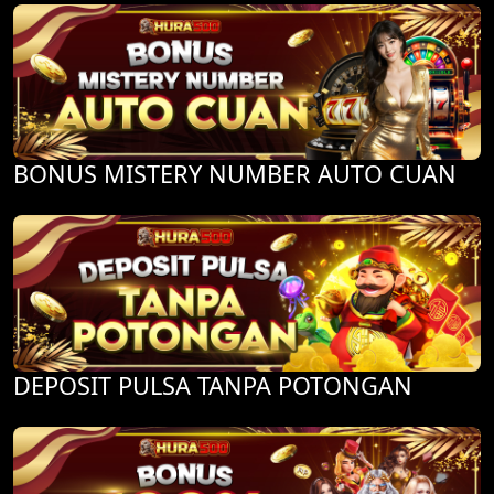
BONUS MISTERY NUMBER AUTO CUAN
DEPOSIT PULSA TANPA POTONGAN