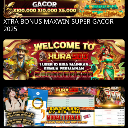
XTRA BONUS MAXWIN SUPER GACOR
2025