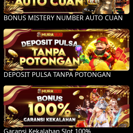
BONUS MISTERY NUMBER AUTO CUAN
DEPOSIT PULSA TANPA POTONGAN
Garansi Kekalahan Slot 100%