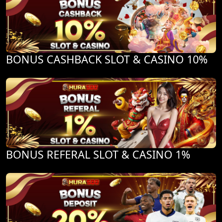
BONUS CASHBACK SLOT & CASINO 10%
BONUS REFERAL SLOT & CASINO 1%