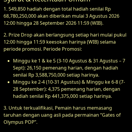
1. 549,850 hadiah dengan total hadiah senilai Rp
68,780,250,000 akan diberikan mulai 3 Agustus 2026
12:00 hingga 28 September 2026 11:59 (WIB).
2. Prize Drop akan berlangsung setiap hari mulai pukul
12:00 hingga 11:59 keesokan harinya (WIB) selama
periode promosi. Periode Promosi:
Minggu ke 1 & ke 5 (3-10 Agustus & 31 Agustus – 7
Sept): 26,150 pemenang harian, dengan hadiah
senilai Rp 3,588,750,000 setiap harinya.
Minggu ke 2-4 (10-31 Agustus) & Minggu ke 6-8 (7-
28 September): 4,375 pemenang harian, dengan
hadiah senilai Rp 441,375,000 setiap harinya.
3. Untuk terkualifikasi, Pemain harus memasang
taruhan dengan uang asli pada permainan “Gates of
Olympus POP”.