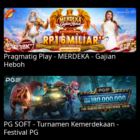
Pragmatig Play - MERDEKA - Gajian
Heboh
PG SOFT - Turnamen Kemerdekaan -
Festival PG