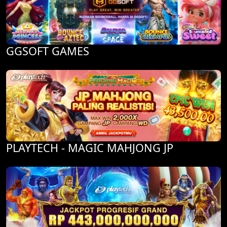
GGSOFT GAMES
PLAYTECH - MAGIC MAHJONG JP
by****kw
Telah Berhasil Melakukan Withdraw
Rp 1.073.000,00